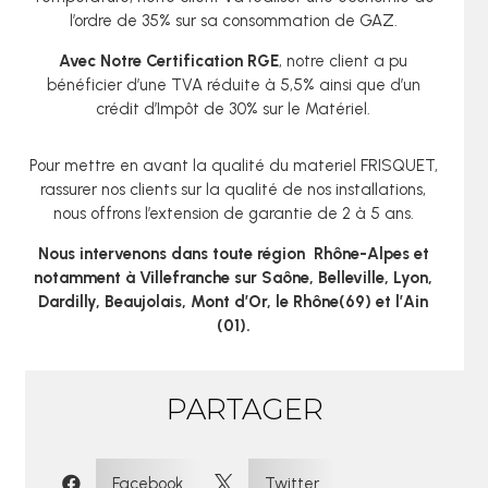
l’ordre de 35% sur sa consommation de GAZ.
Avec Notre Certification RGE
, notre client a pu
bénéficier d’une TVA réduite à 5,5% ainsi que d’un
crédit d’Impôt de 30% sur le Matériel.
Pour mettre en avant la qualité du materiel FRISQUET,
rassurer nos clients sur la qualité de nos installations,
nous offrons l’extension de garantie de 2 à 5 ans.
Nous intervenons dans toute région Rhône-Alpes et
notamment à
Villefranche sur Saône
,
Belleville, Lyon,
Dardilly, Beaujolais, Mont d’Or, le Rhône(69) et l’Ain
(01).
PARTAGER
:
Facebook
Twitter

