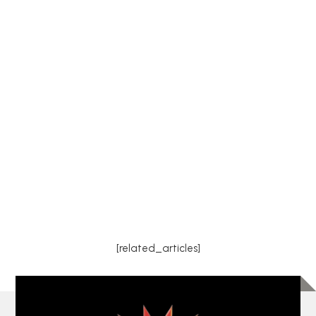
LGS a récemment procédé au remplacement
d'une chaudière fioul vieillissante installée il y a 40
ans sur la commune d'Ambérieux-en-Dombes
dans l'Ain (01330). Cette intervention illustre
parfaitement les bénéfices d'une modernisation
du système de...
[related_articles]