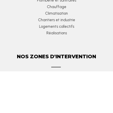
Plomberie et sanitaires
Chauffage
Climatisation
Chantiers et industrie
Logements collectifs
Réalisations
NOS ZONES D'INTERVENTION
Ambérieux-en-Dombes
Belleville
Collonges-au-Mont-d’Or
Dardilly
Lentilly
Les Monts d’Or