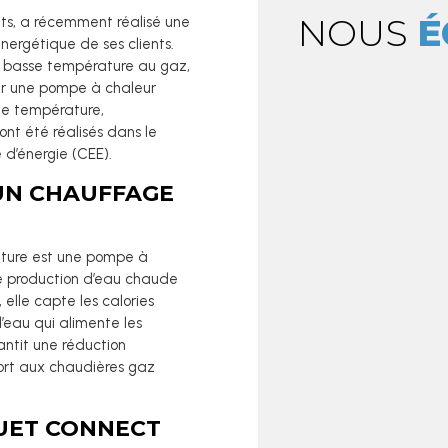
NOUS
É
ts, a récemment réalisé une
énergétique de ses clients.
e basse température au gaz,
ar une pompe à chaleur
ne température,
nt été réalisés dans le
e d’énergie (CEE).
UN CHAUFFAGE
ture est une pompe à
ne production d’eau chaude
elle capte les calories
 l’eau qui alimente les
antit une réduction
ort aux chaudières gaz
QUET CONNECT