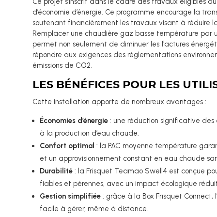
Ce projet s’inscrit dans le cadre des travaux éligibles au 
d’économie d’énergie. Ce programme encourage la trans
soutenant financièrement les travaux visant à réduire 
Remplacer une chaudière gaz basse température par 
permet non seulement de diminuer les factures énergét
répondre aux exigences des réglementations environnem
émissions de CO2.
LES BÉNÉFICES POUR LES UTIL
Cette installation apporte de nombreux avantages :
Économies d’énergie
: une réduction significative des
à la production d’eau chaude.
Confort optimal
: la PAC moyenne température gara
et un approvisionnement constant en eau chaude sani
Durabilité
: la Frisquet Teamao Swell4 est conçue pou
fiables et pérennes, avec un impact écologique réduit
Gestion simplifiée
: grâce à la Box Frisquet Connect, l’
facile à gérer, même à distance.