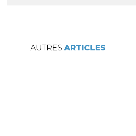
AUTRES
ARTICLES
Parmi les marques que l'entreprise LGS distribue
se trouve la prestigieuse marque Geberit à Lyon
et alentours. Référence incontournable en
matière de robinetterie et d'équipements