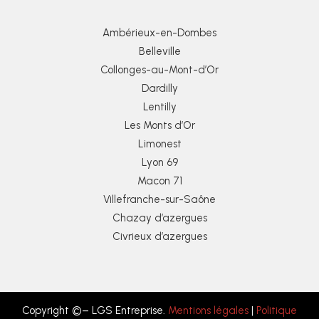
Ambérieux-en-Dombes
Belleville
Collonges-au-Mont-d’Or
Dardilly
Lentilly
Les Monts d’Or
Limonest
Lyon 69
Macon 71
Villefranche-sur-Saône
Chazay d’azergues
Civrieux d’azergues
Copyright ©– LGS Entreprise.
Mentions légales
|
Politique