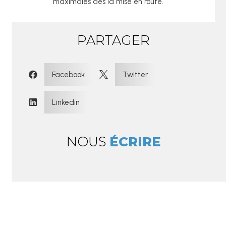
maximales dès la mise en route.
PARTAGER
:
Facebook
Twitter


Linkedin

NOUS
ÉCRIRE