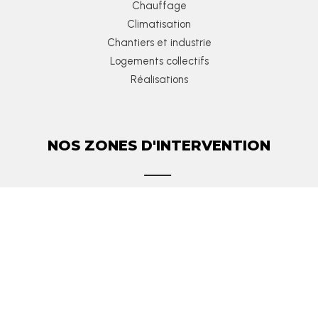
Chauffage
Climatisation
Chantiers et industrie
Logements collectifs
Réalisations
NOS ZONES D'INTERVENTION
Ambérieux-en-Dombes
Belleville
Collonges-au-Mont-d’Or
Dardilly
Lentilly
Les Monts d’Or