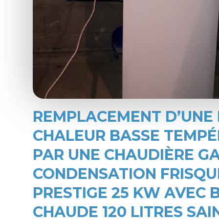
REMPLACEMENT D’UNE
CHALEUR BASSE TEMP
PAR UNE CHAUDIÈRE G
CONDENSATION FRISQU
PRESTIGE 25 KW AVEC 
CHAUDE 120 LITRES SAI