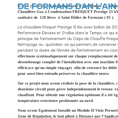
DE FORMANS DAN L’AIN (
LGS à procéder au
r
emplacement
d’une Pompe à Chaleur
Chaudière Gaz à Condensation FRISQUET Prestige 25 kW
sanitaire de 120 litres à Saint Didier de Formans ( 01 ).
La chaudière Frisquet Prestige 15 Kw avec ballon de 120 
Performance Elevées et Stalbe dans le Temps, ce qui es
prinicipe de fontionnement du Corps de Chauffe Frisqu
Nettoyage au quotidien, ce qui permets de concerve
pendant la durée de l’Année de Fontionnement en cour
effectuons systématiquement sur chaque remplacement de
désembouage complet de l’installation avec une machine 
efficicace qu’un simple rinçage) afin de retrouvé les débit d
pour aussi bien entendu préserver la chaudière neuve
Sur ce projet nous avons réalisés la pose de la chaudière, ce
deuxième circuit pour gérer independemment le reseau rad
chauffant. Pour obtenir une régulation optimum il a été ég
température exterieure positionnée au nord.
Nous avons Egalement Installé un Module H-Visio Permet
Zone de Régulation, le tout piloté à Distance par l’Applic