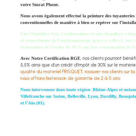
votre Smrat Phone.
Nous avons également effectué la peinture des tuyauteries
conventionnelles de manière à bien se repérer sur l’installa
Une
C
haudière Gaz Condensation
est une chaudière à hau
et respectueuse de l’environnement, grace a celle-ci, nos c
économiser de l’ordre de 30 % sur leur consomation de 
, nos clients pourront béné
Avec Notre Certification RGE
5,5% ainsi que d’un crédit d’Impôt de 30% sur le matérie
qualité du materiel FRISQUET, rassurer nos clients sur la 
nous offrons l’extension de garantie de 2 à 5 ans.
Nous intervenons dans toute région Rhône-Alpes et nota
Villefranche sur Saône
,
Belleville, Lyon, Dardilly, Beaujol
et l’Ain (01).