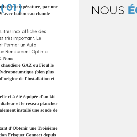
 01 )
NOUS
É
 basse température, par une
 avec ballon eau chaude
Litres Inox affiche des
t très important. Le
et Permet un Auto
r un Rendement Optimal
s.
Nous
 chaudière GAZ ou Fioul le
Hydropneumtique (bien plus
’origine de l’installation et
lle ci à été équipée d’un kit
iateur et le reseau plancher
alement installé une sonde de
tant d’Obtenir une Troisième
ation Frisquet Connect depuis