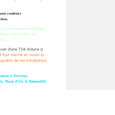
 aux couleurs
tion.
te performance énergetique
lients vont réaliser une
GAZ.
ficier d’une TVA réduite à
l.
Pour mettre en avant la
qualité de nos installations,
mment à
Trévoux,
ais, Mont d’Or, le Rhône(69)