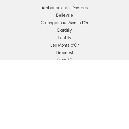
Ambérieux-en-Dombes
Belleville
Collonges-au-Mont-d’Or
Dardilly
Lentilly
Les Monts d’Or
Limonest
Lyon 69
Macon 71
Villefranche-sur-Saône
Chazay d’azergues
Civrieux d’azergues
Copyright ©– LGS Entreprise.
Mentions légales
|
Politique
de confidentialité
|
Nos zones d’intervention