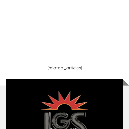
Lucenay (69380) va pouvoir rafraîchir
efficacement sa maison grâce à l'installation d'un
système de climatisation tri-split comprenant une
unité extérieure et trois unités intérieures. Cette
solution...
[related_articles]