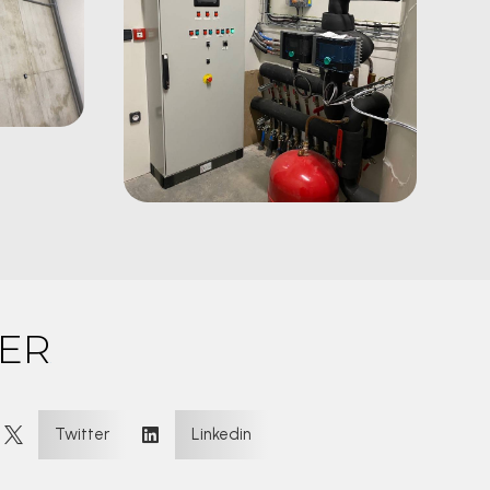
ER
:
Twitter
Linkedin

